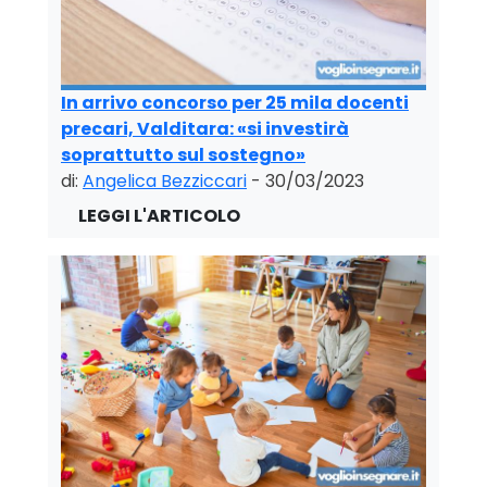
In arrivo concorso per 25 mila docenti
precari, Valditara: «si investirà
soprattutto sul sostegno»
di:
Angelica Bezziccari
- 30/03/2023