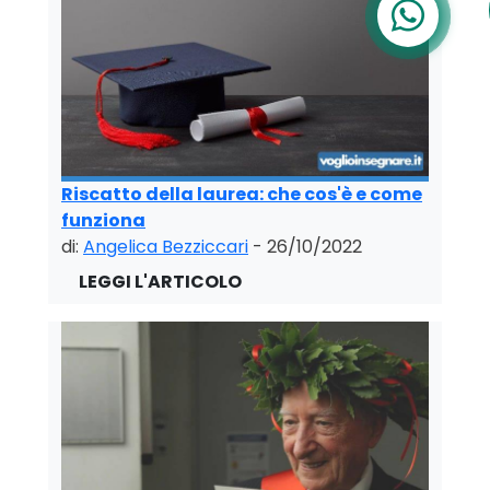
Riscatto della laurea: che cos'è e come
funziona
di:
Angelica Bezziccari
- 26/10/2022