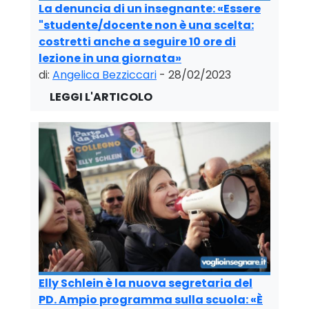
La denuncia di un insegnante: «Essere
"studente/docente non è una scelta:
costretti anche a seguire 10 ore di
lezione in una giornata»
di:
Angelica Bezziccari
- 28/02/2023
Elly Schlein è la nuova segretaria del
PD. Ampio programma sulla scuola: «È