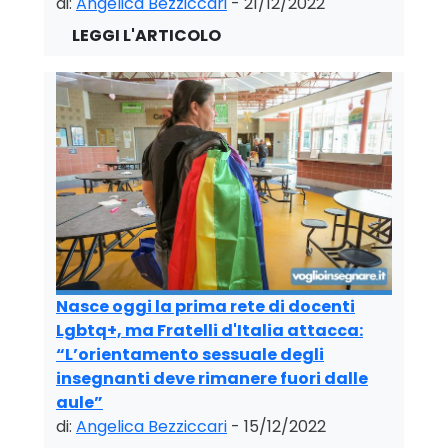
di:
Angelica Bezziccari
- 21/12/2022
Nasce oggi la prima rete di docenti
Lgbtq+, ma Fratelli d'Italia attacca:
“L’orientamento sessuale degli
insegnanti deve rimanere fuori dalle
aule”
di:
Angelica Bezziccari
- 15/12/2022