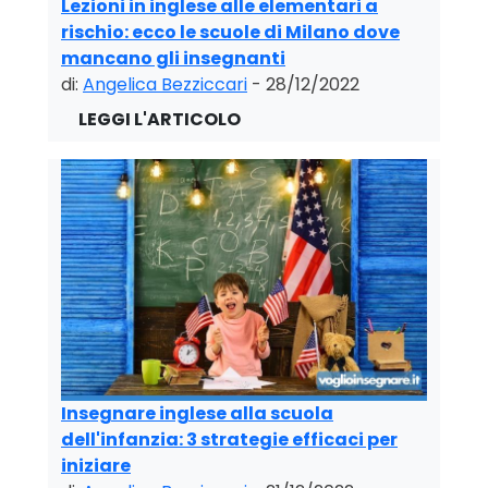
Lezioni in inglese alle elementari a
rischio: ecco le scuole di Milano dove
mancano gli insegnanti
di:
Angelica Bezziccari
- 28/12/2022
Insegnare inglese alla scuola
dell'infanzia: 3 strategie efficaci per
iniziare