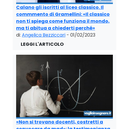
Calano gli iscritti al liceo classico. Il
commmento di Gramellini: «Il classico
non ti spiega come funziona il mondo,
ma ti abitua a chiederti perché»
di:
Angelica Bezziccari
- 01/02/2023
«Non si trovano docenti, costretti a
convocare da mad»: la testimonianza