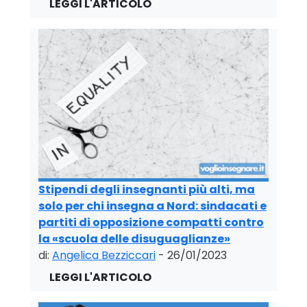
Stipendi degli insegnanti più alti, ma
solo per chi insegna a Nord: sindacati e
partiti di opposizione compatti contro
la «scuola delle disuguaglianze»
di:
Angelica Bezziccari
- 26/01/2023