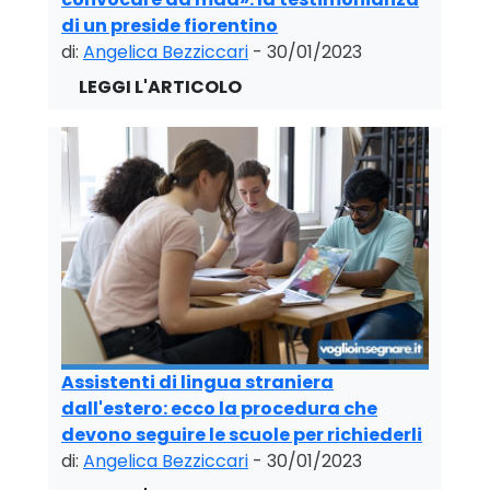
di un preside fiorentino
di:
Angelica Bezziccari
- 30/01/2023
Assistenti di lingua straniera
dall'estero: ecco la procedura che
devono seguire le scuole per richiederli
di:
Angelica Bezziccari
- 30/01/2023