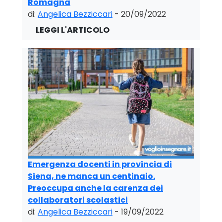
Romagna
di:
Angelica Bezziccari
- 20/09/2022
Emergenza docenti in provincia di
Siena, ne manca un centinaio.
Preoccupa anche la carenza dei
collaboratori scolastici
di:
Angelica Bezziccari
- 19/09/2022