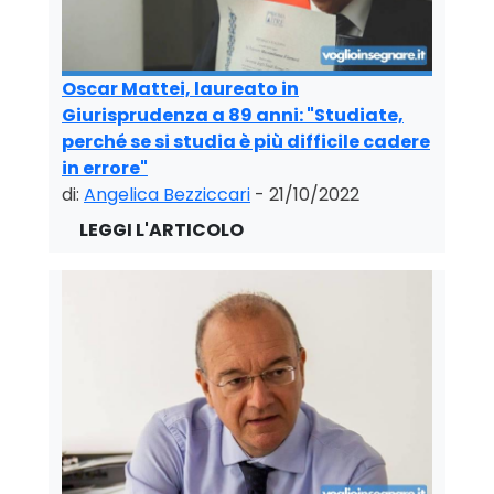
Oscar Mattei, laureato in
Giurisprudenza a 89 anni: "Studiate,
perché se si studia è più difficile cadere
in errore"
di:
Angelica Bezziccari
- 21/10/2022