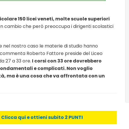
olare 150 licei veneti, molte scuole superiori
n cambio che però preoccupa i dirigenti scolastici
 e nel nostro caso le materie di studio hanno
– commenta Roberto Fattore preside del Liceo
da 27 a 33 ore.
I corsi con 33 ore dovrebbero
ondamentali e complicati. Non voglio
tà, ma è una cosa che va affrontata con un
licca qui e ottieni subito 2 PUNTI