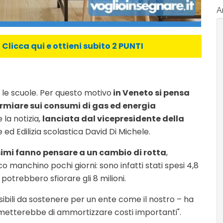
Ar
licca qui e ottieni subito 2 PUNTI
 le scuole. Per questo motivo
in Veneto si pensa
armiare sui consumi di gas ed energia
 la notizia,
lanciata dal vicepresidente della
 ed Edilizia scolastica David Di Michele.
ssimi fanno pensare a un cambio di rotta
,
o manchino pochi giorni: sono infatti stati spesi 4,8
i potrebbero sfiorare gli 8 milioni.
ssibili da sostenere per un ente come il nostro – ha
rmetterebbe di ammortizzare costi importanti".