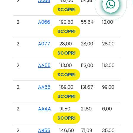
2
A065
153,00
54,81
21,50
SCOPRI
2
A066
190,50
55,84
12,00
SCOPRI
2
A077
28,00
28,00
28,00
SCOPRI
2
AA55
113,00
113,00
113,00
SCOPRI
2
AA56
189,00
131,67
99,00
SCOPRI
2
AAAA
91,50
21,80
6,00
SCOPRI
2
AB55
146,50
71,08
35,00