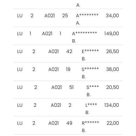
A.
LU
2
A021
25
A********
34,00
A.
LU
1
A021
1
A*********
149,00
B.
LU
2
A021
42
E******
26,50
B.
LU
2
A021
19
S******
38,00
B.
LU
2
A021
51
S****
20,50
B.
LU
2
A021
2
L****
134,00
B.
LU
2
A021
49
R******
22,00
B.