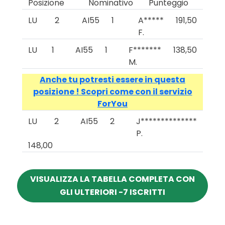
Posizione
Nominativo
Punteggio
LU
2
AI55
1
A*****
191,50
F.
LU
1
AI55
1
F*******
138,50
M.
Anche tu potresti essere in questa
posizione ! Scopri come con il servizio
ForYou
LU
2
AI55
2
J**************
P.
148,00
VISUALIZZA LA TABELLA COMPLETA CON
GLI ULTERIORI -7 ISCRITTI