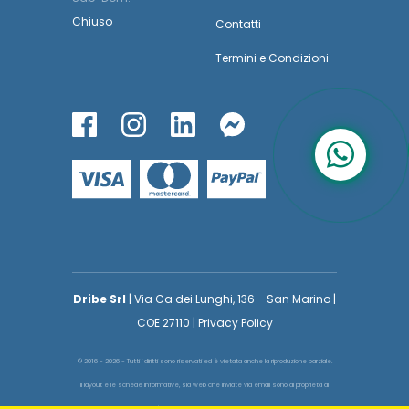
Chiuso
Contatti
Termini
e
Condizioni
Dribe Srl
| Via Ca dei Lunghi, 136 - San Marino |
COE 27110 | Privacy Policy
© 2016 - 2026 - Tutti i diritti sono riservati ed è vietata anche la riproduzione parziale.
Il layout e le schede informative, sia web che inviate via email sono di proprietà di
voglioinsegnare.it pertanto è fatto assoluto divieto replicare o copiare parte del layout