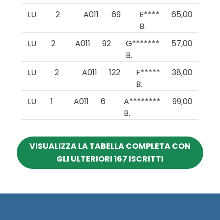
LU
2
A011
69
E****
65,00
B.
LU
2
A011
92
G*******
57,00
B.
LU
2
A011
122
F*****
38,00
B.
LU
1
A011
6
A********
99,00
B.
VISUALIZZA LA TABELLA COMPLETA CON
GLI ULTERIORI 167 ISCRITTI