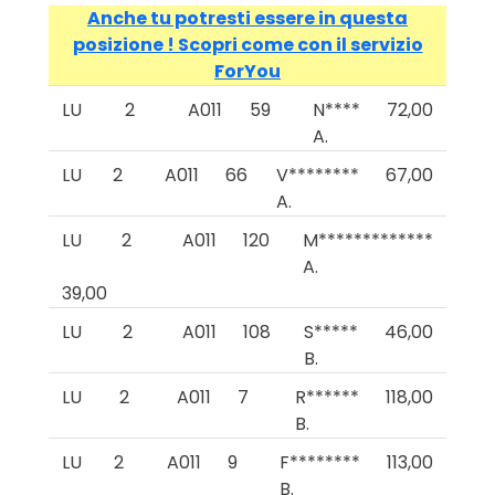
Anche tu potresti essere in questa
posizione ! Scopri come con il servizio
ForYou
LU
2
A011
59
N****
72,00
A.
LU
2
A011
66
V********
67,00
A.
LU
2
A011
120
M*************
A.
39,00
LU
2
A011
108
S*****
46,00
B.
LU
2
A011
7
R******
118,00
B.
LU
2
A011
9
F********
113,00
B.