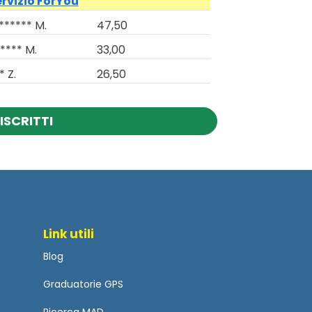
ervizio ForYou
****** M.
47,50
**** M.
33,00
* Z.
26,50
ISCRITTI
Link utili
Blog
Graduatorie GPS