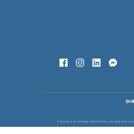
Dri
Il layout e le schede informative, sia web che invi