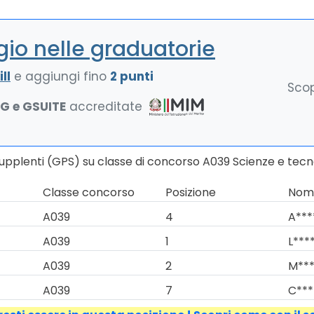
io nelle graduatorie
ll
e aggiungi fino
2 punti
Scop
NG e GSUITE
accreditate
upplenti (GPS) su classe di concorso A039 Scienze e tecno
Classe concorso
Posizione
Nomi
A039
4
A***
A039
1
L****
A039
2
M***
A039
7
C****