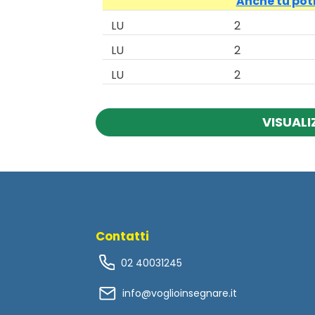
Anche tu potr
LU
2
LU
2
LU
2
VISUALI
Contatti
02 40031245
info@voglioinsegnare.it