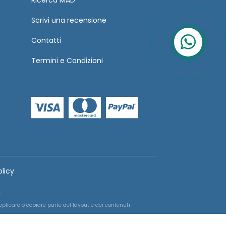
Ricerca MAD
Scrivi una recensione
Contatti
Termini
e
Condizioni
olicy
.
replicare o copiare parte del layout e dei contenuti