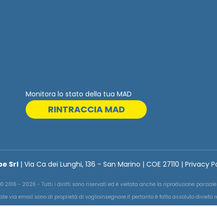
Monitora lo stato della tua MAD
RINTRACCIA MAD
be Srl
| Via Ca dei Lunghi, 136 - San Marino | COE 27110 | Privacy P
© 2016 - 2026 - Tutti i diritti sono riservati ed è vietata anche la riproduzione parziale
ate via email sono di proprietà di voglioinsegnare.it pertanto è fatto assoluto divieto 