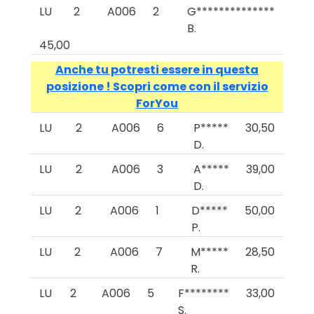
LU
2
A006
2
G**************
B.
45,00
Anche tu potresti essere in questa
posizione ! Scopri come con il servizio
ForYou
LU
2
A006
6
P*****
30,50
D.
LU
2
A006
3
A*****
39,00
D.
LU
2
A006
1
D*****
50,00
P.
LU
2
A006
7
M*****
28,50
R.
LU
2
A006
5
F********
33,00
S.