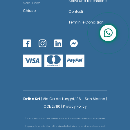
Scrivi una recensione
Sab-Dom:
Chiuso
Contatti
Termini
e
Condizioni
Dribe Srl
| Via Ca dei Lunghi, 136 - San Marino |
COE 27110 | Privacy Policy
© 2016 - 2026 - Tutti i diritti sono riservati ed è vietata anche la riproduzione parziale.
Il layout e le schede informative, sia web che inviate via email sono di proprietà di