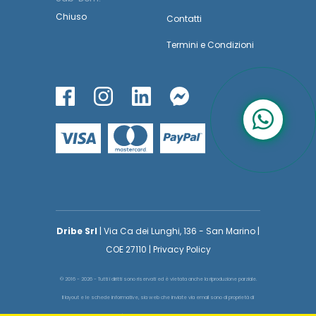
Chiuso
Contatti
Termini
e
Condizioni
Dribe Srl
| Via Ca dei Lunghi, 136 - San Marino |
COE 27110 | Privacy Policy
© 2016 - 2026 - Tutti i diritti sono riservati ed è vietata anche la riproduzione parziale.
Il layout e le schede informative, sia web che inviate via email sono di proprietà di
voglioinsegnare.it pertanto è fatto assoluto divieto replicare o copiare parte del layout