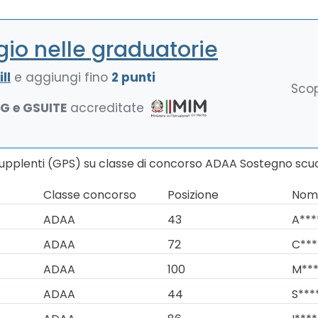
io nelle graduatorie
ll
e aggiungi fino
2 punti
Scop
NG e GSUITE
accreditate
Supplenti (GPS) su classe di concorso ADAA Sostegno scuo
Classe concorso
Posizione
Nomi
ADAA
43
A***
ADAA
72
C***
ADAA
100
M***
ADAA
44
S***