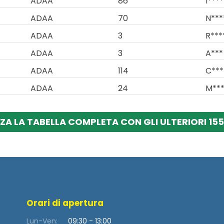
ADAA
86
I****
ADAA
70
N***
ADAA
3
R***
ADAA
3
A***
ADAA
114
C***
ADAA
24
M***
ZA LA TABELLA COMPLETA CON GLI ULTERIORI 155
Orari di apertura
Lun-Ven:
09:30 - 13:00