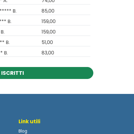
* A.
74,00
***** B.
85,00
*** B.
159,00
 B.
159,00
** B.
51,00
* B.
83,00
 ISCRITTI
Link utili
Blog