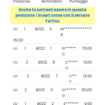
Posizione
Nominativo
Punteggio
Anche tu potresti essere in questa
posizione ! Scopri come con il servizio
ForYou
LU
1
B022
3
M***************
B.
151,50
LU
1
B022
1
G******
70,00
C.
LU
2
B022
8
C*****
13,00
C.
LU
2
B022
7
L***
13,50
F.
LU
2
B022
3
G******
80,00
G.
LU
1
B022
2
E*******
9,50