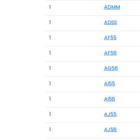
1
ADMM
1
ADSS
1
AF55
1
AF56
1
AG56
1
AI55
1
AI56
1
AJ55
1
AJ56