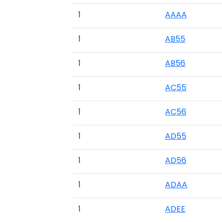
1
AAAA
1
AB55
1
AB56
1
AC55
1
AC56
1
AD55
1
AD56
1
ADAA
1
ADEE