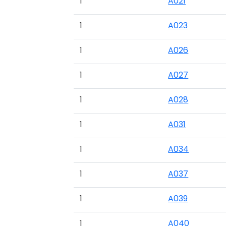
1
A021
1
A023
1
A026
1
A027
1
A028
1
A031
1
A034
1
A037
1
A039
1
A040