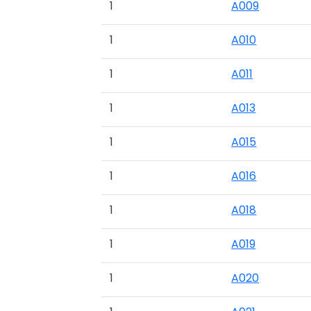
1
A009
1
A010
1
A011
1
A013
1
A015
1
A016
1
A018
1
A019
1
A020