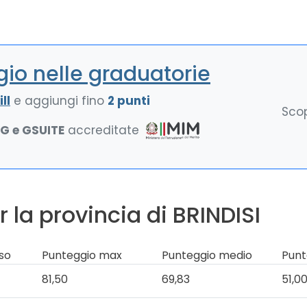
io nelle graduatorie
ll
e aggiungi fino
2 punti
Scop
NG e GSUITE
accreditate
 la provincia di BRINDISI
so
Punteggio max
Punteggio medio
Punt
81,50
69,83
51,0