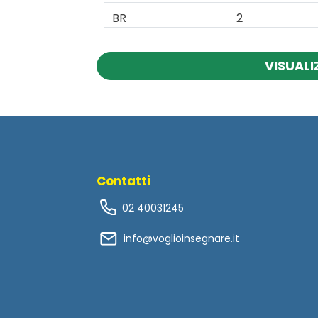
BR
2
VISUALI
Contatti
02 40031245
info@voglioinsegnare.it