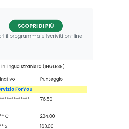
SCOPRI DI PIÙ
ri il programma e iscriviti on-line
in lingua straniera (INGLESE)
nativo
Punteggio
ervizio ForYou
*************
76,50
** C.
224,00
* S.
163,00