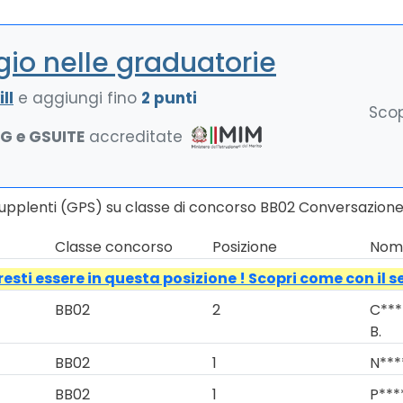
io nelle graduatorie
ll
e aggiungi fino
2 punti
Scop
NG e GSUITE
accreditate
Supplenti (GPS) su classe di concorso BB02 Conversazione 
Classe concorso
Posizione
Nomi
esti essere in questa posizione ! Scopri come con il s
BB02
2
C***
B.
BB02
1
N***
BB02
1
P****