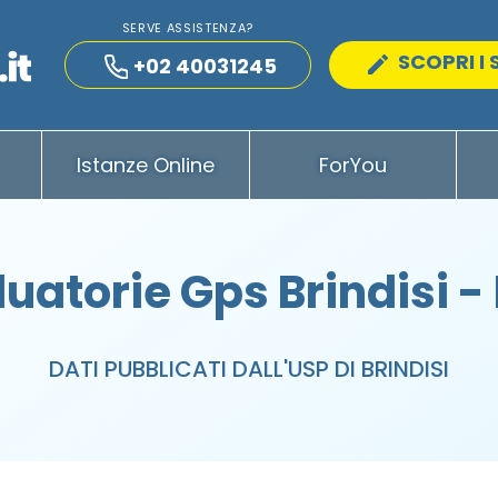
SERVE ASSISTENZA?
SCOPRI I 
+02 40031245
Istanze Online
ForYou
uatorie Gps Brindisi -
DATI PUBBLICATI DALL'USP DI BRINDISI