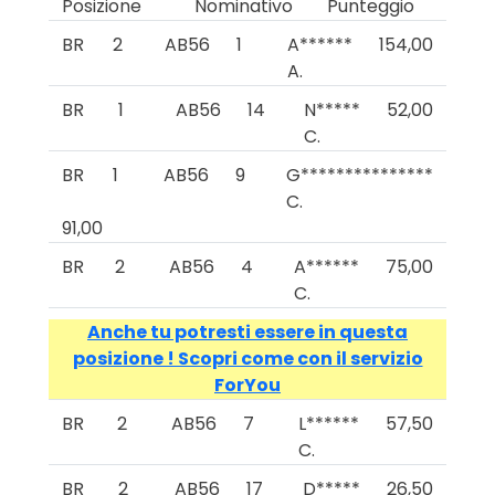
Posizione
Nominativo
Punteggio
BR
2
AB56
1
A******
154,00
A.
BR
1
AB56
14
N*****
52,00
C.
BR
1
AB56
9
G***************
C.
91,00
BR
2
AB56
4
A******
75,00
C.
Anche tu potresti essere in questa
posizione ! Scopri come con il servizio
ForYou
BR
2
AB56
7
L******
57,50
C.
BR
2
AB56
17
D*****
26,50