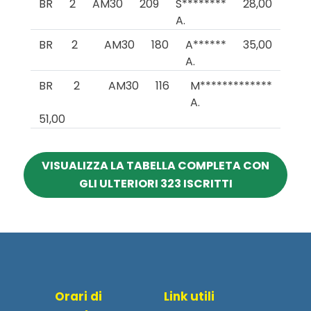
BR
2
AM30
209
S********
28,00
A.
BR
2
AM30
180
A******
35,00
A.
BR
2
AM30
116
M*************
A.
51,00
VISUALIZZA LA TABELLA COMPLETA CON
GLI ULTERIORI 323 ISCRITTI
Orari di
Link utili