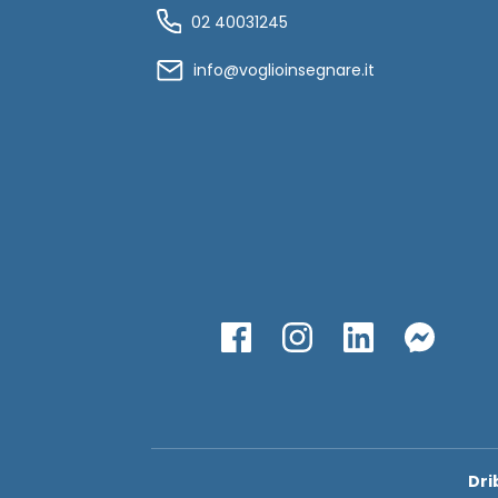
02 40031245
info@voglioinsegnare.it
Dri