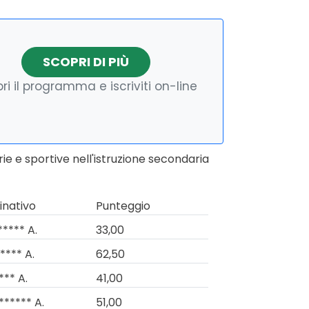
SCOPRI DI PIÙ
ri il programma e iscriviti on-line
e e sportive nell'istruzione secondaria
nativo
Punteggio
***** A.
33,00
**** A.
62,50
*** A.
41,00
****** A.
51,00