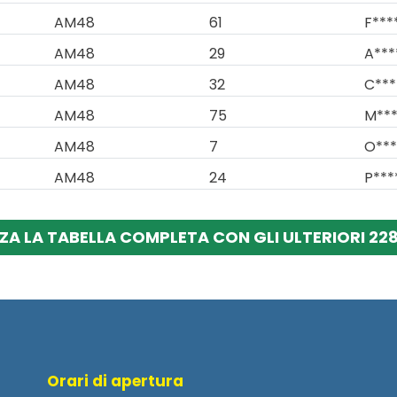
AM48
61
F***
AM48
29
A***
AM48
32
C***
AM48
75
M***
AM48
7
O***
AM48
24
P***
ZA LA TABELLA COMPLETA CON GLI ULTERIORI 228
Orari di apertura