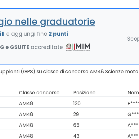
io nelle graduatorie
ll
e aggiungi fino
2 punti
Scop
NG e GSUITE
accreditate
Supplenti (GPS) su classe di concorso AM48 Scienze motori
Classe concorso
Posizione
Nomi
AM48
120
F***
AM48
29
G***
AM48
65
A***
AM48
43
A***