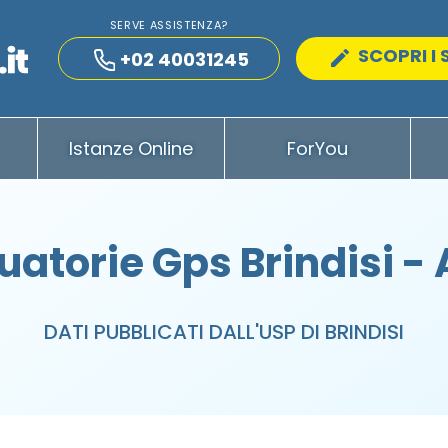
SERVE ASSISTENZA?
SCOPRI I 
+02 40031245
Istanze Online
ForYou
uatorie Gps Brindisi -
DATI PUBBLICATI DALL'USP DI BRINDISI