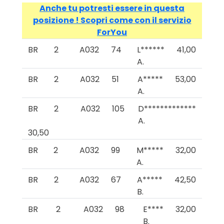
Anche tu potresti essere in questa
posizione ! Scopri come con il servizio
ForYou
BR
2
A032
74
L******
41,00
A.
BR
2
A032
51
A*****
53,00
A.
BR
2
A032
105
D*************
A.
30,50
BR
2
A032
99
M*****
32,00
A.
BR
2
A032
67
A*****
42,50
B.
BR
2
A032
98
E****
32,00
B.