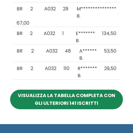
BR
2
A032
29
M***************
B.
67,00
BR
2
A032
1
E*******
134,50
B.
BR
2
A032
48
A******
53,50
B.
BR
2
A032
110
R*******
29,50
B.
VISUALIZZA LA TABELLA COMPLETA CON
GLI ULTERIORI 141 ISCRITTI