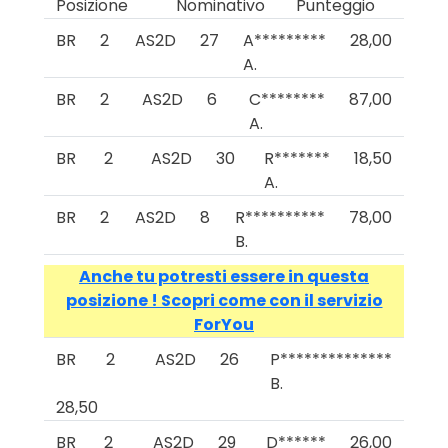
Posizione
Nominativo
Punteggio
BR
2
AS2D
27
A*********
28,00
A.
BR
2
AS2D
6
C********
87,00
A.
BR
2
AS2D
30
R*******
18,50
A.
BR
2
AS2D
8
R**********
78,00
B.
Anche tu potresti essere in questa
posizione ! Scopri come con il servizio
ForYou
BR
2
AS2D
26
P**************
B.
28,50
BR
2
AS2D
29
D******
26,00