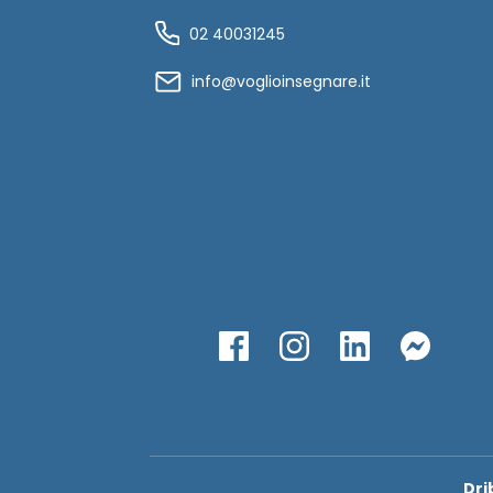
02 40031245
info@voglioinsegnare.it
Dri