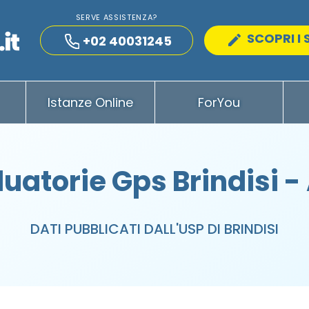
SERVE ASSISTENZA?
SCOPRI I 
+02 40031245
Istanze Online
ForYou
uatorie Gps Brindisi -
DATI PUBBLICATI DALL'USP DI BRINDISI