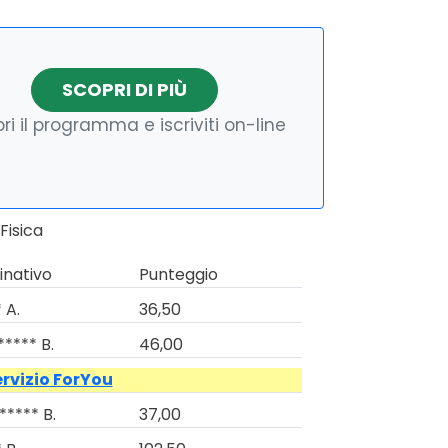
SCOPRI DI PIÙ
ri il programma e iscriviti on-line
Fisica
nativo
Punteggio
 A.
36,50
***** B.
46,00
ervizio ForYou
***** B.
37,00