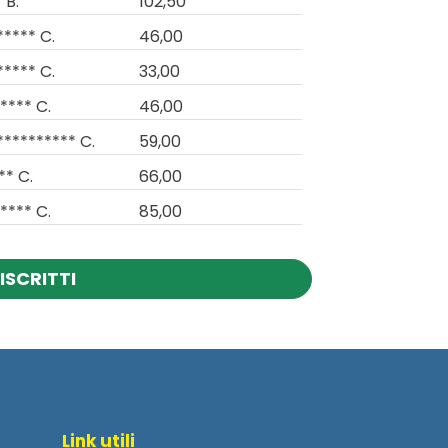
 B.
102,50
***** C.
46,00
***** C.
33,00
**** C.
46,00
********** C.
59,00
** C.
66,00
**** C.
85,00
ISCRITTI
Link utili