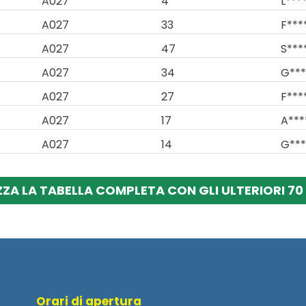
A027
4
L****
A027
33
F***
A027
47
S***
A027
34
G***
A027
27
F***
A027
17
A***
A027
14
G***
ZZA LA TABELLA COMPLETA CON GLI ULTERIORI 70 
Orari di apertura