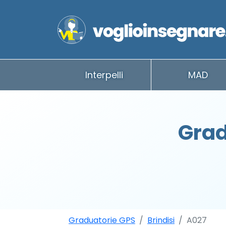
Interpelli
MAD
Grad
Graduatorie GPS
Brindisi
A027