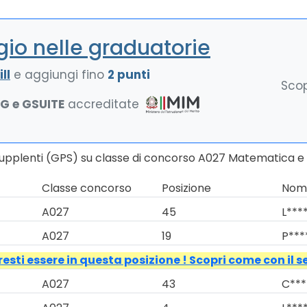
io nelle graduatorie
ll
e aggiungi fino
2 punti
Scop
NG e GSUITE
accreditate
Supplenti (GPS) su classe di concorso A027 Matematica e 
Classe concorso
Posizione
Nomi
A027
45
L****
A027
19
P***
esti essere in questa posizione ! Scopri come con il s
A027
43
C***