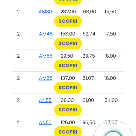
2
AM30
282,00
68,60
15,50
SCOPRI
2
AM48
158,00
52,74
17,50
SCOPRI
2
AM55
29,50
23,75
18,00
SCOPRI
2
AM56
137,00
81,07
18,00
SCOPRI
2
AN55
68,00
61,00
54,00
SCOPRI
2
AN56
126,00
96,50
67,00
SCOPRI