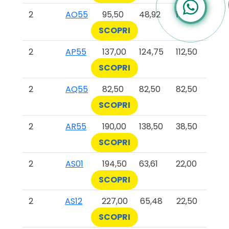
2
AO55
95,50
48,92
18,50
SCOPRI
2
AP55
137,00
124,75
112,50
SCOPRI
2
AQ55
82,50
82,50
82,50
SCOPRI
2
AR55
190,00
138,50
38,50
SCOPRI
2
AS01
194,50
63,61
22,00
SCOPRI
2
AS12
227,00
65,48
22,50
SCOPRI