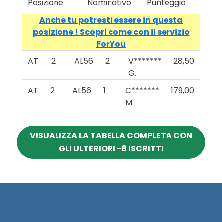
Posizione
Nominativo
Punteggio
Anche tu potresti essere in questa
posizione ! Scopri come con il servizio
ForYou
AT
2
AL56
2
V*******
28,50
G.
AT
2
AL56
1
C*******
179,00
M.
VISUALIZZA LA TABELLA COMPLETA CON
GLI ULTERIORI -8 ISCRITTI