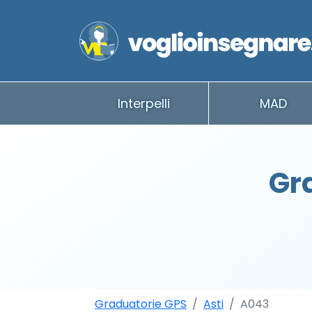
Interpelli
MAD
Gr
Graduatorie GPS
Asti
A043