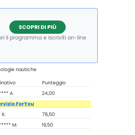
SCOPRI DI PIÙ
ri il programma e iscriviti on-line
nologie nautiche
nativo
Punteggio
**** A.
24,00
ervizio ForYou
 K.
78,50
***** M.
19,50