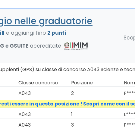
io nelle graduatorie
ll
e aggiungi fino
2 punti
Scop
NG e GSUITE
accreditate
Supplenti (GPS) su classe di concorso A043 Scienze e tec
Classe concorso
Posizione
Nomi
A043
2
F***
esti essere in questa posizione ! Scopri come con il s
A043
1
L****
A043
3
F***