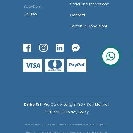
Scrivi una recensione
Sab-Dom:
Chiuso
Contatti
Termini
e
Condizioni
Dribe Srl
| Via Ca dei Lunghi, 136 - San Marino |
COE 27110 | Privacy Policy
© 2016 - 2026 - Tutti i diritti sono riservati ed è vietata anche la riproduzione parziale.
Il layout e le schede informative, sia web che inviate via email sono di proprietà di