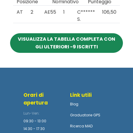
Posizione
Nominativo
Punteggio
AT
2
AE55
1
C******
106,50
S.
VISUALIZZA LA TABELLA COMPLETA CON
GLI ULTERIORI -9 ISCRITTI
Orari di
Link utili
apertura
Blog
Lun-Ven:
Graduatorie GPS
09:30 - 13:00
Ricerca MAD
14:30 - 17:30