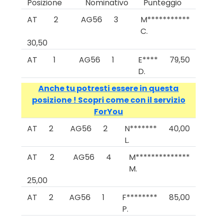
Posizione
Nominativo
Punteggio
AT
2
AG56
3
M***********
C.
30,50
AT
1
AG56
1
E****
79,50
D.
Anche tu potresti essere in questa
posizione ! Scopri come con il servizio
ForYou
AT
2
AG56
2
N*******
40,00
L.
AT
2
AG56
4
M**************
M.
25,00
AT
2
AG56
1
F********
85,00
P.