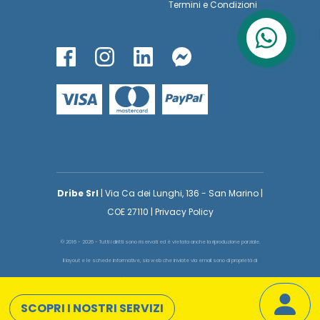
Termini
e
Condizioni
Dribe Srl
| Via Ca dei Lunghi, 136 - San Marino |
COE 27110 | Privacy Policy
© 2016 - 2026 - Tutti i diritti sono riservati ed è vietata anche la riproduzione parziale.
Il layout e le schede informative, sia web che inviate via email sono di proprietà di
voglioinsegnare.it pertanto è fatto assoluto divieto replicare o copiare parte del layout
e dei contenuti
SCOPRI I NOSTRI SERVIZI