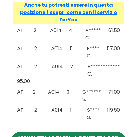
Anche tu potresti essere in questa
posizione ! Scopri come con il servizio
ForYou
AT
2
A014
4
A*****
61,50
C.
AT
2
A014
5
F****
57,00
C.
AT
2
A014
2
B************
C.
95,00
AT
2
A014
3
G******
71,00
S.
AT
2
A014
1
S****
119,50
S.