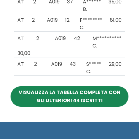
AT
2
A019
37
A******
35,00
B.
AT
2
A019
12
F********
81,00
C.
AT
2
A019
42
M**********
C.
30,00
AT
2
A019
43
S*****
29,00
C.
VISUALIZZA LA TABELLA COMPLETA CON
GLI ULTERIORI 44 ISCRITTI