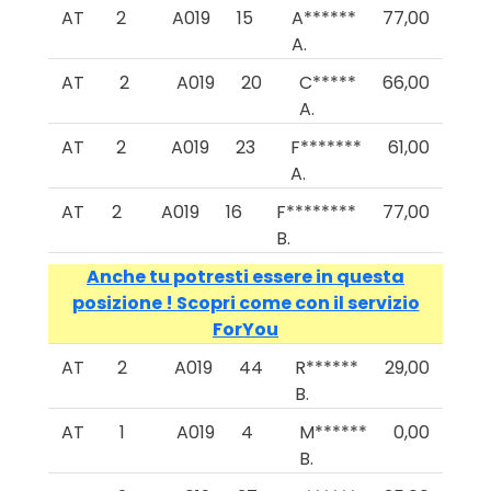
AT
2
A019
15
A******
77,00
A.
AT
2
A019
20
C*****
66,00
A.
AT
2
A019
23
F*******
61,00
A.
AT
2
A019
16
F********
77,00
B.
Anche tu potresti essere in questa
posizione ! Scopri come con il servizio
ForYou
AT
2
A019
44
R******
29,00
B.
AT
1
A019
4
M******
0,00
B.