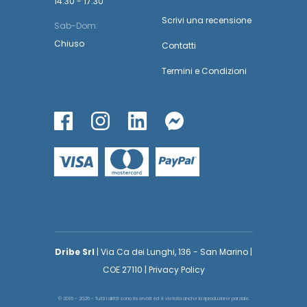
14:30 - 17:30
Scrivi una recensione
Sab-Dom:
Chiuso
Contatti
Termini
e
Condizioni
Dribe Srl
| Via Ca dei Lunghi, 136 - San Marino |
COE 27110 | Privacy Policy
© 2016 - 2026 - Tutti i diritti sono riservati ed è vietata anche la riproduzione parziale.