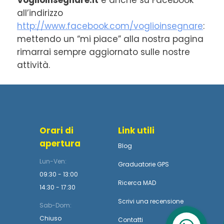
Voglioinsegnare.it
è anche su Facebook
all’indirizzo
http://www.facebook.com/voglioinsegnare
:
mettendo un “mi piace” alla nostra pagina
rimarrai sempre aggiornato sulle nostre
attività.
Orari di
Link utili
apertura
Blog
Lun-Ven:
Graduatorie GPS
09:30 - 13:00
Ricerca MAD
14:30 - 17:30
Scrivi una recensione
Sab-Dom:
Chiuso
Contatti