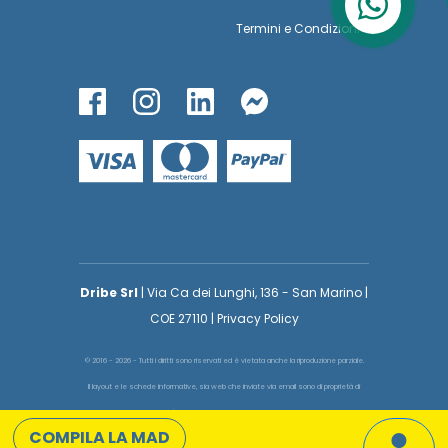
Termini
e
Condizioni
Dribe Srl
| Via Ca dei Lunghi, 136 - San Marino |
COE 27110 | Privacy Policy
© 2016 - 2026 - Tutti i diritti sono riservati ed è vietata anche la riproduzione parziale.
Il layout e le schede informative, sia web che inviate via email sono di proprietà di
voglioinsegnare.it pertanto è fatto assoluto divieto replicare o copiare parte del layout
COMPILA LA MAD
e dei contenuti