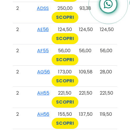
2
ADSS
250,00
93,38
47,00
SCOPRI
2
AE56
124,50
124,50
124,50
SCOPRI
2
AF55
56,00
56,00
56,00
SCOPRI
2
AG56
173,00
109,58
28,00
SCOPRI
2
AH55
221,50
221,50
221,50
SCOPRI
2
AH56
155,50
137,50
119,50
SCOPRI