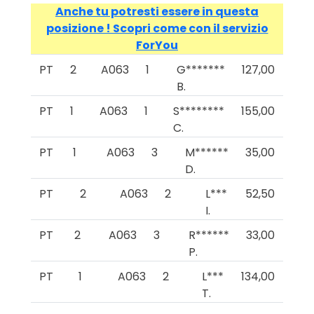
Anche tu potresti essere in questa
posizione ! Scopri come con il servizio
ForYou
PT
2
A063
1
G*******
127,00
B.
PT
1
A063
1
S********
155,00
C.
PT
1
A063
3
M******
35,00
D.
PT
2
A063
2
L***
52,50
I.
PT
2
A063
3
R******
33,00
P.
PT
1
A063
2
L***
134,00
T.