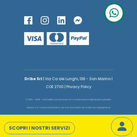
Dribe Srl
| Via Ca dei Lunghi, 136 - San Marino |
COE 27110 | Privacy Policy
© 2016 - 2026 - Tutti i diritti sono riservati ed è vietata anche la riproduzione parziale.
Il layout e le schede informative, sia web che inviate via email sono di proprietà di
voglioinsegnare.it pertanto è fatto assoluto divieto replicare o copiare parte del layout
e dei contenuti
SCOPRI I NOSTRI SERVIZI