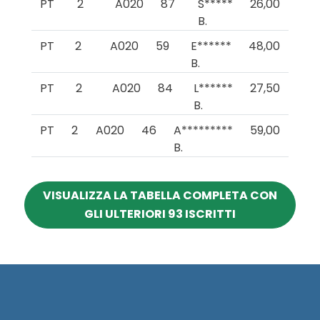
PT
2
A020
87
S*****
26,00
B.
PT
2
A020
59
E******
48,00
B.
PT
2
A020
84
L******
27,50
B.
PT
2
A020
46
A*********
59,00
B.
VISUALIZZA LA TABELLA COMPLETA CON
GLI ULTERIORI 93 ISCRITTI