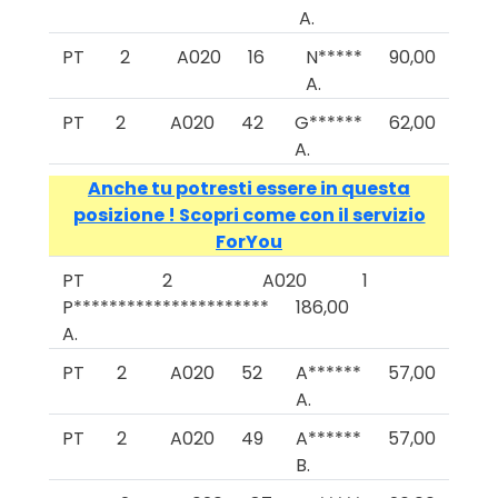
A.
PT
2
A020
16
N*****
90,00
A.
PT
2
A020
42
G******
62,00
A.
Anche tu potresti essere in questa
posizione ! Scopri come con il servizio
ForYou
PT
2
A020
1
P**********************
186,00
A.
PT
2
A020
52
A******
57,00
A.
PT
2
A020
49
A******
57,00
B.