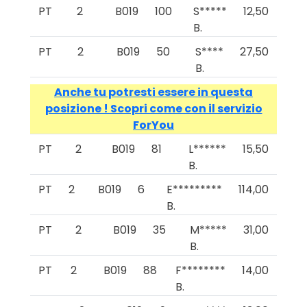
PT
2
B019
100
S*****
12,50
B.
PT
2
B019
50
S****
27,50
B.
Anche tu potresti essere in questa
posizione ! Scopri come con il servizio
ForYou
PT
2
B019
81
L******
15,50
B.
PT
2
B019
6
E*********
114,00
B.
PT
2
B019
35
M*****
31,00
B.
PT
2
B019
88
F********
14,00
B.