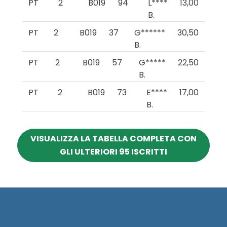
PT
2
B019
94
L****
13,00
B.
PT
2
B019
37
G******
30,50
B.
PT
2
B019
57
G*****
22,50
B.
PT
2
B019
73
E****
17,00
B.
VISUALIZZA LA TABELLA COMPLETA CON
GLI ULTERIORI 95 ISCRITTI