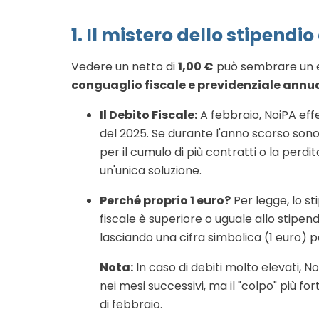
1. Il mistero dello stipendio
Vedere un netto di
1,00 €
può sembrare un e
conguaglio fiscale e previdenziale annu
Il Debito Fiscale:
A febbraio, NoiPA effet
del 2025. Se durante l'anno scorso son
per il cumulo di più contratti o la perdit
un'unica soluzione.
Perché proprio 1 euro?
Per legge, lo st
fiscale è superiore o uguale allo stipend
lasciando una cifra simbolica (1 euro)
Nota:
In caso di debiti molto elevati, 
nei mesi successivi, ma il "colpo" più f
di febbraio.