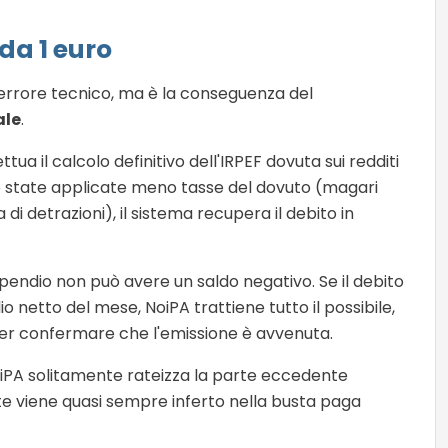
 da 1 euro
rrore tecnico, ma è la conseguenza del
ale
.
tua il calcolo definitivo dell'IRPEF dovuta sui redditi
o state applicate meno tasse del dovuto (magari
a di detrazioni), il sistema recupera il debito in
ipendio non può avere un saldo negativo. Se il debito
io netto del mese, NoiPA trattiene tutto il possibile,
 per confermare che l'emissione è avvenuta.
NoiPA solitamente rateizza la parte eccedente
orte viene quasi sempre inferto nella busta paga