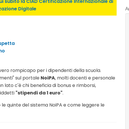
i subito la CIAD Certificazione Internazionale di
zazione Digitale
Ar
spetta
ino
 vero rompicapo per i dipendenti della scuola.
menti" sul portale
NoiPA
, molti docenti e personale
 lato c'è chi beneficia di bonus e rimborsi,
iddetti
"stipendi da 1 euro"
.
le quinte del sistema NoiPA e come leggere le