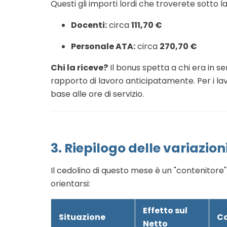
Questi gli importi lordi che troverete sotto 
Docenti:
circa
111,70 €
Personale ATA:
circa
270,70 €
Chi la riceve?
Il bonus spetta a chi era in ser
rapporto di lavoro anticipatamente. Per i la
base alle ore di servizio.
3. Riepilogo delle variazion
Il cedolino di questo mese è un "contenitore
orientarsi:
Effetto sul
Situazione
Ca
Netto