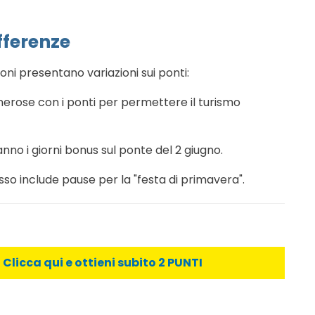
fferenze
ni presentano variazioni sui ponti:
rose con i ponti per permettere il turismo
no i giorni bonus sul ponte del 2 giugno.
so include pause per la "festa di primavera".
licca qui e ottieni subito 2 PUNTI