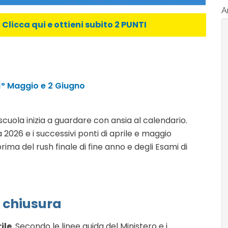
Ar
licca qui e ottieni subito 2 PUNTI
, 1° Maggio e 2 Giugno
scuola inizia a guardare con ansia al calendario.
 2026 e i successivi ponti di aprile e maggio
ima del rush finale di fine anno e degli Esami di
a chiusura
ile
. Secondo le linee guida del Ministero e i