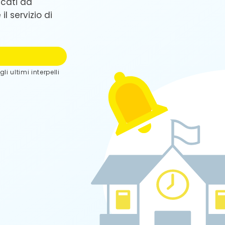
ficati da
l servizio di
E
i ultimi interpelli