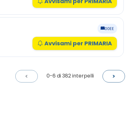
Avvisami per PRIMARIA
00EE
Avvisami per PRIMARIA
<
>
0-6
di 382 interpelli