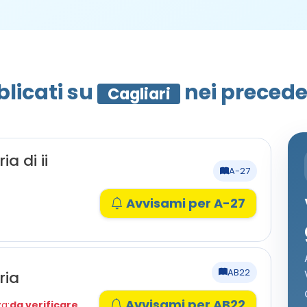
blicati su
nei preceden
Cagliari
a di ii
A-27
Avvisami per A-27
AB22
ria
Avvisami per AB22
a:
da verificare