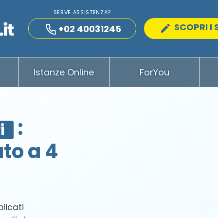
SERVE ASSISTENZA?
SCOPRI I 
+02 40031245
Istanze Online
ForYou
:
i
to a 4
blicati