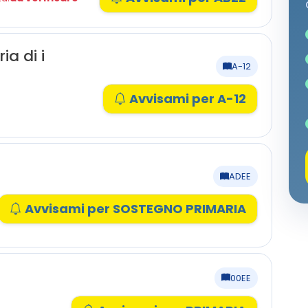
ia di i
A-12
Avvisami per A-12
ADEE
Avvisami per SOSTEGNO PRIMARIA
00EE