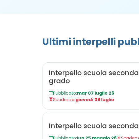
Ultimi interpelli pub
Interpello scuola secondari
grado
Pubblicato:
mar 07 luglio 26
Scadenza:
giovedì 09 luglio
Interpello scuola seconda
Pubblicato:
lun 25 maggio 26
Scadenz