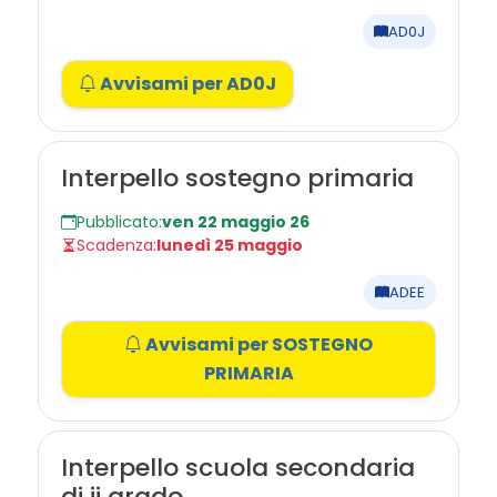
AD0J
Avvisami per AD0J
Interpello sostegno primaria
Pubblicato:
ven 22 maggio 26
Scadenza:
lunedì 25 maggio
ADEE
Avvisami per SOSTEGNO
PRIMARIA
Interpello scuola secondaria
di ii grado