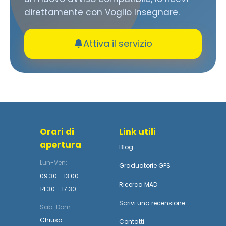
direttamente con Voglio Insegnare.
Attiva il servizio
Orari di
Link utili
apertura
Blog
Lun-Ven:
Graduatorie GPS
09:30 - 13:00
Ricerca MAD
14:30 - 17:30
Scrivi una recensione
Sab-Dom:
Chiuso
Contatti