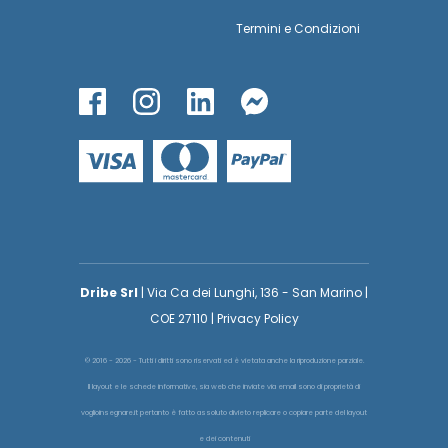
Termini
e
Condizioni
Dribe Srl
| Via Ca dei Lunghi, 136 - San Marino |
COE 27110 | Privacy Policy
© 2016 - 2026 - Tutti i diritti sono riservati ed è vietata anche la riproduzione parziale.
Il layout e le schede informative, sia web che inviate via email sono di proprietà di
voglioinsegnare.it pertanto è fatto assoluto divieto replicare o copiare parte del layout
e dei contenuti