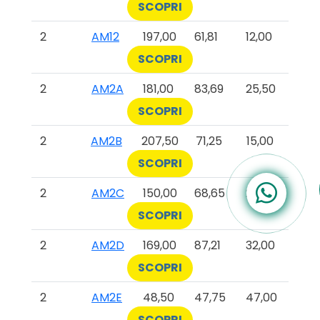
SCOPRI
2
AM12
197,00
61,81
12,00
SCOPRI
2
AM2A
181,00
83,69
25,50
SCOPRI
2
AM2B
207,50
71,25
15,00
SCOPRI
2
AM2C
150,00
68,65
22,50
SCOPRI
2
AM2D
169,00
87,21
32,00
SCOPRI
2
AM2E
48,50
47,75
47,00
SCOPRI