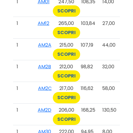
1
AM01
247,50
108,35
14,00
SCOPRI
1
AM12
265,00
103,84
27,00
SCOPRI
1
AM2A
215,00
107,19
44,00
SCOPRI
1
AM2B
212,00
98,82
32,00
SCOPRI
1
AM2C
217,00
116,62
58,00
SCOPRI
1
AM2D
206,00
168,25
130,50
SCOPRI
1
AM30
222,00
94,95
8,00