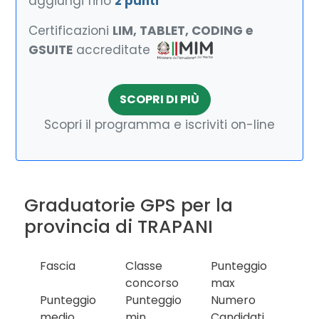
aggiungi fino
2 punti
Certificazioni
LIM, TABLET, CODING e
GSUITE
accreditate
SCOPRI DI PIÙ
Scopri il programma e iscriviti on-line
Graduatorie GPS per la
provincia di TRAPANI
Fascia
Classe
Punteggio
concorso
max
Punteggio
Punteggio
Numero
medio
min
Candidati