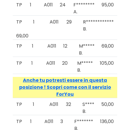
TP
1
A011
24
F********
95,00
A.
TP
1
A011
29
R************
B.
69,00
TP
1
A011
12
M*****
69,00
B.
TP
1
A011
20
M*****
105,00
B.
Anche tu potresti essere in questa
posizione ! Scopri come con il servizio
ForYou
TP
1
A011
32
S****
50,00
B.
TP
1
A011
3
F*******
136,00
B.