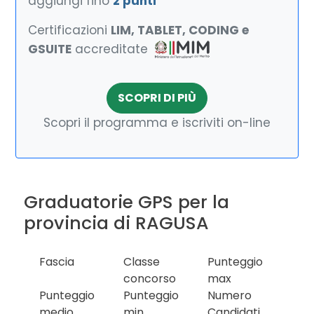
aggiungi fino
2 punti
Certificazioni
LIM, TABLET, CODING e
GSUITE
accreditate
SCOPRI DI PIÙ
Scopri il programma e iscriviti on-line
Graduatorie GPS per la
provincia di RAGUSA
Fascia
Classe
Punteggio
concorso
max
Punteggio
Punteggio
Numero
medio
min
Candidati