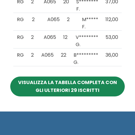
RG
2
A065
20
S********
37,00
F.
RG
2
A065
2
M*****
112,00
F.
RG
2
A065
12
V********
53,00
G.
RG
2
A065
22
B*********
36,00
G.
VISUALIZZA LA TABELLA COMPLETA CON
GLI ULTERIORI 29 ISCRITTI