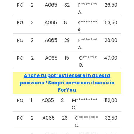
RG
2
A065
32
F*******
26,50
A.
RG
2
A065
8
A*******
63,50
A.
RG
2
A065
29
F*******
28,00
A.
RG
2
A065
15
C******
47,00
B.
Anche tu potresti essere in questa
posizione ! Scopri come con il servizio
ForYou
RG
1
A065
2
M*********
112,00
C.
RG
2
A065
26
G********
32,50
C.