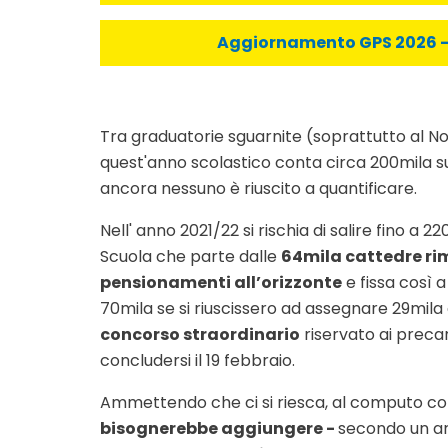
Aggiornamento GPS 2026 - C
Tra graduatorie sguarnite (soprattutto al No
quest'anno scolastico conta circa 200mila sup
ancora nessuno è riuscito a quantificare.
Nell' anno 2021/22 si rischia di salire fino a
Scuola che parte dalle
64mila cattedre ri
pensionamenti all’orizzonte
e fissa così 
70mila se si riuscissero ad assegnare 29mila
concorso straordinario
riservato ai precar
concludersi il 19 febbraio.
Ammettendo che ci si riesca, al computo co
bisognerebbe aggiungere -
secondo un ar