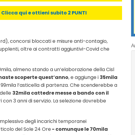
licca qui e ottieni subito 2 PUNTI
rd), concorsi bloccati e misure anti-contagio,
Ar
plenti, oltre ai contratti aggiuntivi-Covid che
 220mila, almeno stando a un’elaborazione della Cisl
maste scoperte quest’anno
, e aggiunge i
35mila
a 99mila l’asticella di partenza. Che scenderebbe a
 delle
32mila cattedre messe a bando con il
i con 3 anni di servizio. La selezione dovrebbe
mplessivo degli incarichi temporanei
ticolo del Sole 24 Ore
- comunque le 70mila