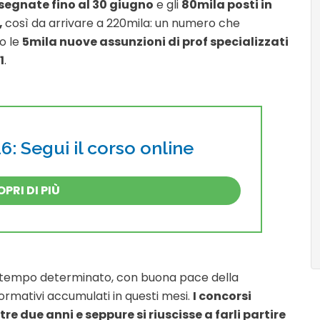
egnate fino al 30 giugno
e gli
80mila posti in
,
così da arrivare a 220mila: un numero che
o le
5mila nuove assunzioni di prof specializzati
1
.
: Segui il corso online
PRI DI PIÙ
 tempo determinato, con buona pace della
ormativi accumulati in questi mesi.
I concorsi
re due anni e seppure si riuscisse a farli partire