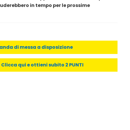
uderebbero in tempo per le prossime
manda di messa a disposizione
licca qui e ottieni subito 2 PUNTI