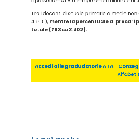
Il personale ATA a tempo determinato è di 438 
Tra i docenti di scuole primarie e medie non è
4.565),
mentre la percentuale di precari pi
totale (763 su 2.402).
Accedi alle gradudatorie ATA
- Consegu
Alfabeti