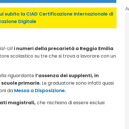
Ar
i subito la CIAD Certificazione Internazionale di
zazione Digitale
sl-Uil
i numeri della precarietà a Reggio Emilia
re scolastico su tre che si trova a lavorare con un
uella riguardante
l’assenza dei supplenti, in
e scuole primarie.
Le graduatorie sono infatti quasi
ioni da
Messa a Disposizione.
ati magistrali,
che rischiano di essere esclusi