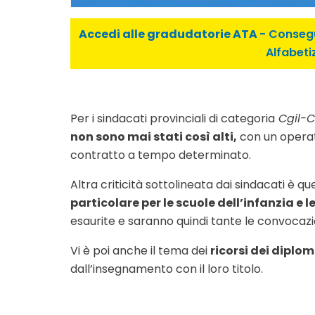
Accedi alle gradudatorie ATA
- Consegu
Alfabeti
Per i sindacati provinciali di categoria
Cgil-Ci
non sono mai stati così alti,
con un operato
contratto a tempo determinato.
Altra criticità sottolineata dai sindacati è q
particolare per le scuole dell’infanzia e l
esaurite e saranno quindi tante le convocaz
Vi è poi anche il tema dei
ricorsi dei diplom
dall’insegnamento con il loro titolo.