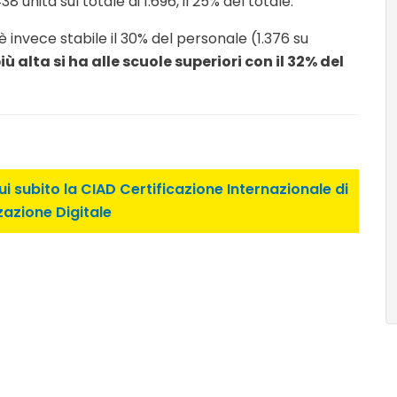
unità sul totale di 1.696, il 25% del totale.
 invece stabile il 30% del personale (1.376 su
ù alta si ha alle scuole superiori con il 32% del
i subito la CIAD Certificazione Internazionale di
zazione Digitale