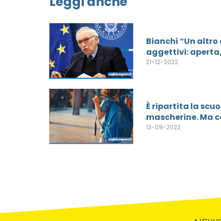
Leggi anche
Bianchi “Un altro
aggettivi: aperta,
21-12-2022
È ripartita la sc
mascherine. Ma con
13-09-2022