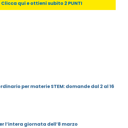
licca qui e ottieni subito 2 PUNTI
dinario per materie STEM: domande dal 2 al 16
er l’intera giornata dell’8 marzo