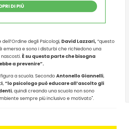
PRI DI PIÙ
 dell’Ordine degli Psicologi,
David Lazzari,
“questo
 emersa e sono i disturbi che richiedono una
o nascosti.
È su questa parte che bisogna
rebbe a prevenire”.
a figura a scuola. Secondo
Antonello Giannelli
,
di,
“lo psicologo può educare all’ascolto gli
denti
, quindi creando una scuola non sono
mbiente sempre più inclusivo e motivato".