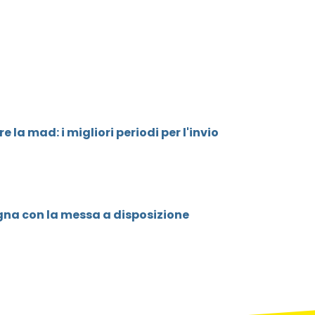
la mad: i migliori periodi per l'invio
na con la messa a disposizione