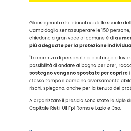
Gli insegnanti e le educatrici delle scuole del
Campidoglio senza superare le 150 persone, 
chiedono a gran voce al comune è di
aumen
più adeguate per la protezione individua
"La carenza di personale ci costringe a lavo
possibilità di andare al bagno per ore”, racco
sostegno vengono spostate per coprire i
stesso tempo il bambino diversamente abi
rischi, spiegano, anche per la tenuta dei prot
A organizzare il presidio sono state le sigle 
Capitale Rieti, Uil Fpl Roma e Lazio e Csa.