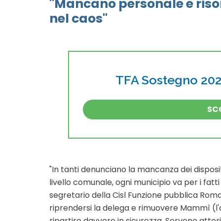
"Mancano personale e riso
nel caos"
TFA Sostegno 2026
SCO
"In tanti denunciano la mancanza dei dispos
livello comunale, ogni municipio va per i fa
segretario della Cisl Funzione pubblica Roma
riprendersi la delega e rimuovere Mammì (l'a
ripartire davvero in sicurezza. Servono attori