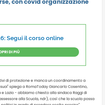
rse, con covid organizzazione
: Segui il corso online
PRI DI PIÙ
itivi di protezione e manca un coordinamento a
tti suoi" spiega a RomaToday Giancarlo Cosentino,
 e Lazio - abbiamo chiesto alla sindaca Raggi di
ssessore alla Scuola, ndr), così che la scuola possa
 politici in grado di prendere scelte precise".