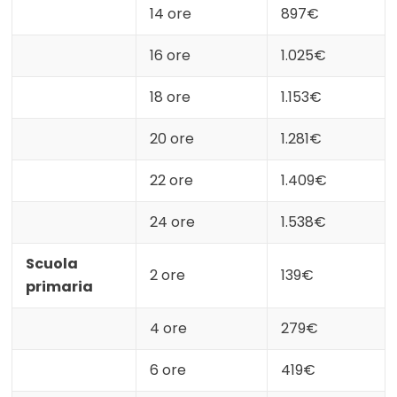
14 ore
897€
16 ore
1.025€
18 ore
1.153€
20 ore
1.281€
22 ore
1.409€
24 ore
1.538€
Scuola
2 ore
139€
primaria
4 ore
279€
6 ore
419€