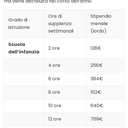
ma viene distribuita nel corso dell’anno.
Ore di
Stipendio
Grado di
supplenza
mensile
istruzione
settimanali
(lordo)
Scuola
2 ore
128€
dell’infanzia
4 ore
256€
6 ore
384€
8 ore
512€
10 ore
640€
12 ore
769€