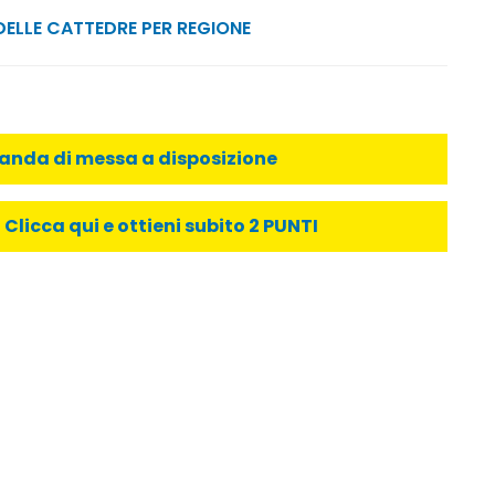
DELLE CATTEDRE PER REGIONE
manda di messa a disposizione
licca qui e ottieni subito 2 PUNTI