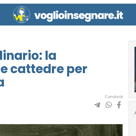
inario: la
le cattedre per
a
Condividi