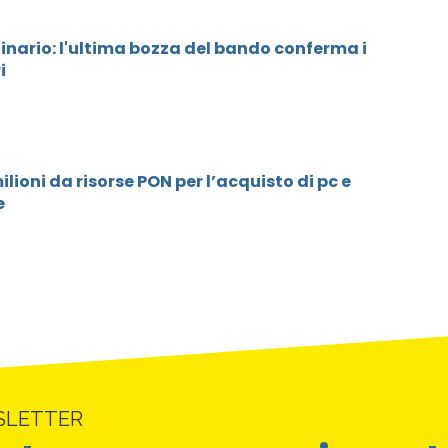
nario: l'ultima bozza del bando conferma i
i
milioni da risorse PON per l’acquisto di pc e
e
SLETTER