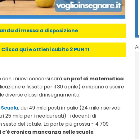
manda di messa a disposizione
Ar
licca qui e ottieni subito 2 PUNTI
o con i nuovi concorsi sarà
un prof di matematica
.
cazione è fissata per il 30 aprile) e iniziano a uscire
r le diverse classi di insegnamento.
e Scuola
, dei 49 mila posti in palio (24 mila riservati
tri 25 mila per i neolaureati) , i docenti di
sesto del totale. La parte più grossa - 4.709
ui c’è cronica mancanza nelle scuole
.