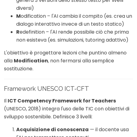
genera 3 versioni dello stesso testo per livelli
diversi)
M
odification – l'AI cambia il compito (es. crea un
dialogo interattivo invece di un testo statico)
R
edefinition – l'AI rende possibile ciò che prima
non esisteva (es. simulazioni, tutoring adattivo)
L'obiettivo è progettare lezioni che puntino almeno
alla
Modification
, non fermarsi alla semplice
sostituzione.
Framework UNESCO ICT-CFT
Il
ICT Competency Framework for Teachers
(UNESCO, 2018) integra l'uso delle TIC con obiettivi di
sviluppo sostenibile. Definisce 3 livelli:
Acquisizione di conoscenza
— il docente usa