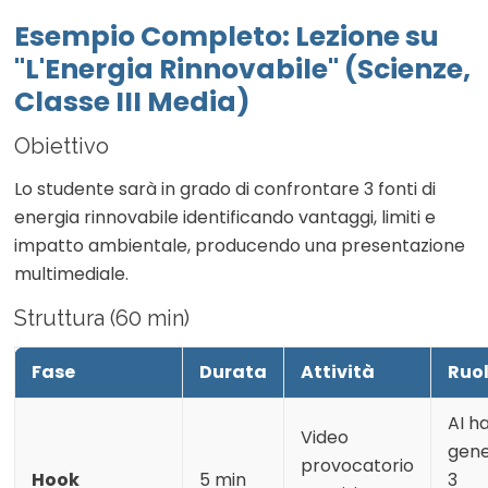
Esempio Completo: Lezione su
"L'Energia Rinnovabile" (Scienze,
Classe III Media)
Obiettivo
Lo studente sarà in grado di confrontare 3 fonti di
energia rinnovabile identificando vantaggi, limiti e
impatto ambientale, producendo una presentazione
multimediale.
Struttura (60 min)
Fase
Durata
Attività
Ruol
AI h
Video
gene
provocatorio
Hook
5 min
3