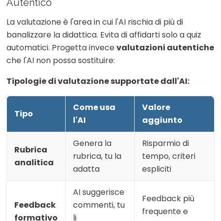
Autentico
La valutazione è l'area in cui l'AI rischia di più di
banalizzare la didattica. Evita di affidarti solo a quiz
automatici. Progetta invece
valutazioni autentiche
che l'AI non possa sostituire:
Tipologie di valutazione supportate dall'AI:
Come usa
Valore
Tipo
l'AI
aggiunto
Genera la
Risparmio di
Rubrica
rubrica, tu la
tempo, criteri
analitica
adatta
espliciti
AI suggerisce
Feedback più
Feedback
commenti, tu
frequente e
formativo
li