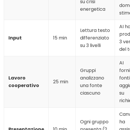
su crisi
dom
energetica
stim
AI h
Lettura testo
prod
Input
15 min
differenziato
3 ver
su 3 livelli
del 
AI
Gruppi
forn
Lavoro
analizzano
fonti
25 min
cooperativo
una fonte
aggi
ciascuno
su
rich
Canv
Ogni gruppo
ha
Presentazione
10 min
presenta (2
assis