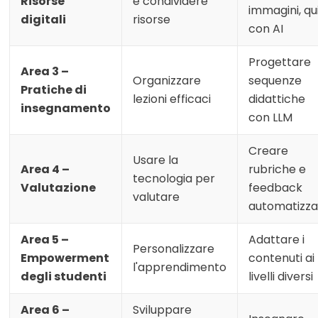
Risorse
e condividere
immagini, qu
digitali
risorse
con AI
Progettare
Area 3 –
Organizzare
sequenze
Pratiche di
lezioni efficaci
didattiche
insegnamento
con LLM
Creare
Usare la
Area 4 –
rubriche e
tecnologia per
Valutazione
feedback
valutare
automatizza
Area 5 –
Adattare i
Personalizzare
Empowerment
contenuti ai
l'apprendimento
degli studenti
livelli diversi
Area 6 –
Sviluppare