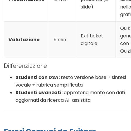
slide)
nell
graf
Quiz
Exit ticket
gene
Valutazione
5 min
digitale
con
Quizi
Differenziazione
Studenti con DSA:
testo versione base + sintesi
vocale + rubrica semplificata
Studenti avanzati:
approfondimento con dati
aggiornati da ricerca AI-assistita