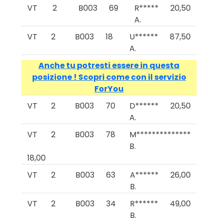
VT
2
B003
69
R*****
20,50
A.
VT
2
B003
18
U******
87,50
A.
Anche tu potresti essere in questa
posizione ! Scopri come con il servizio
ForYou
VT
2
B003
70
D******
20,50
A.
VT
2
B003
78
M**************
B.
18,00
VT
2
B003
63
A******
26,00
B.
VT
2
B003
34
R******
49,00
B.