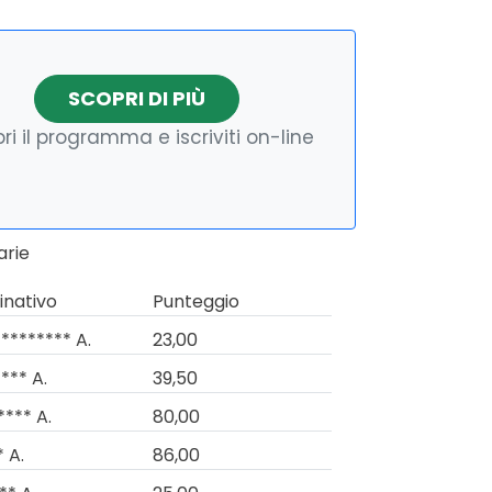
SCOPRI DI PIÙ
ri il programma e iscriviti on-line
arie
nativo
Punteggio
******** A.
23,00
*** A.
39,50
**** A.
80,00
* A.
86,00