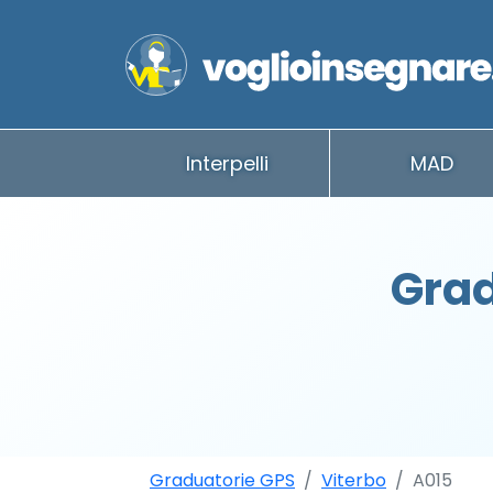
Interpelli
MAD
Grad
Graduatorie GPS
Viterbo
A015