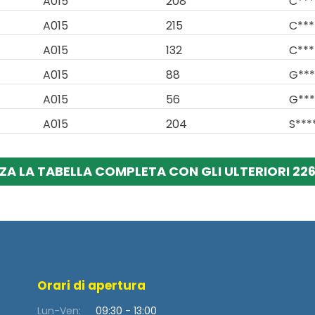
A015
208
C***
A015
215
C***
A015
132
C***
A015
88
G***
A015
56
G***
A015
204
S***
ZA LA TABELLA COMPLETA CON GLI ULTERIORI 226
Orari di apertura
Lun-Ven:
09:30 - 13:00