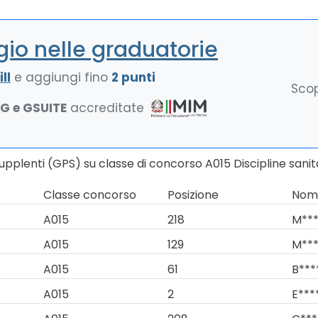
io nelle graduatorie
ll
e aggiungi fino
2 punti
Scop
NG e GSUITE
accreditate
upplenti (GPS) su classe di concorso A015 Discipline sanit
Classe concorso
Posizione
Nomi
A015
218
M***
A015
129
M***
A015
61
B***
A015
2
E***