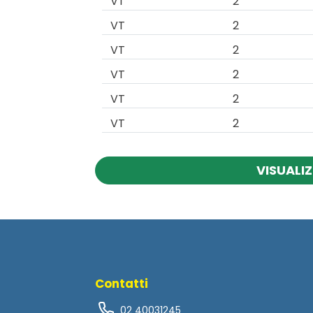
VT
2
VT
2
VT
2
VT
2
VT
2
VT
2
VISUALIZ
Contatti
02 40031245