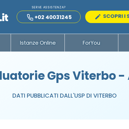
SERVE ASSISTENZA?
SCOPRI I 
+02 40031245
Istanze Online
ForYou
uatorie Gps Viterbo -
DATI PUBBLICATI DALL'USP DI VITERBO