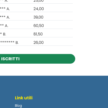
** A.
25,00
*** A.
24,00
*** A.
39,00
** A.
60,50
* B.
81,50
******** B.
26,00
 ISCRITTI
Link utili
Blog